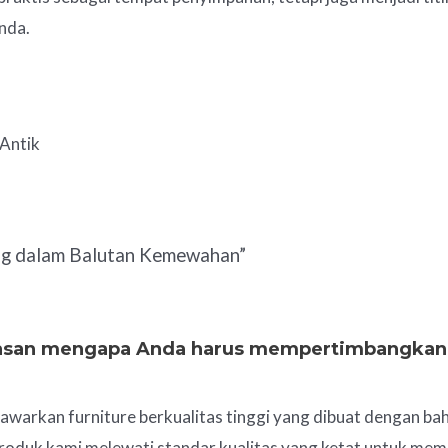
nda.
 Antik
ng dalam Balutan Kemewahan”
alasan mengapa Anda harus mempertimbangkan
awarkan furniture berkualitas tinggi yang dibuat dengan ba
p produk kami melewati standar kualitas yang ketat untuk me