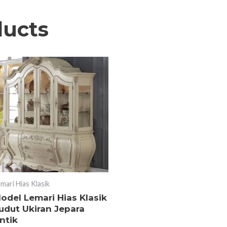
ducts
mari Hias Klasik
odel Lemari Hias Klasik
udut Ukiran Jepara
ntik