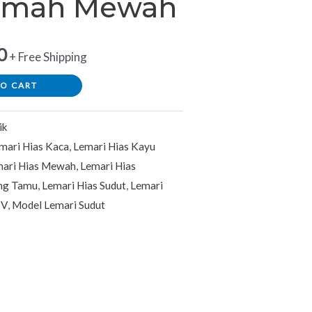
umah Mewah
0
+ Free Shipping
TO CART
ik
mari Hias Kaca
,
Lemari Hias Kayu
ari Hias Mewah
,
Lemari Hias
ang Tamu
,
Lemari Hias Sudut
,
Lemari
TV
,
Model Lemari Sudut