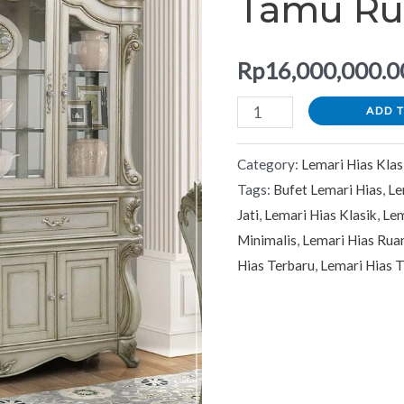
Tamu R
Ruang
Tamu
Rp
16,000,000.0
Rumah
Mewah
ADD 
quantity
Category:
Lemari Hias Klas
Tags:
Bufet Lemari Hias
,
Le
Jati
,
Lemari Hias Klasik
,
Lem
Minimalis
,
Lemari Hias Ru
Hias Terbaru
,
Lemari Hias 