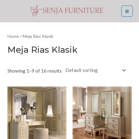
Skip
MA
to
ME
content
Home
/ Meja Rias Klasik
Meja Rias Klasik
Showing 1–9 of 16 results