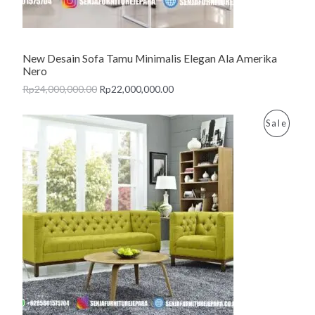
O
N
New Desain Sofa Tamu Minimalis Elegan Ala Amerika
S
Nero
A
Rp
24,000,000.00
Rp
22,000,000.00
L
P
Sale
E
R
O
D
U
C
T
O