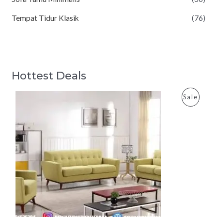
Tempat Tidur Klasik
(76)
Hottest Deals
P
Sale
R
O
D
U
C
T