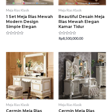
Meja Rias Klasik
Meja Rias Klasik
1 Set Meja Rias Mewah
Beautiful Desain Meja
Modern Design
Rias Mewah Elegan
Simple Elegan
Kamar Tidur
Rated
Rated
Rp
8,500,000.00
0
0
out
out
of
of
5
5
Meja Rias Klasik
Meja Rias Klasik
Cermin Meja Rias
Cermin Meja Rias