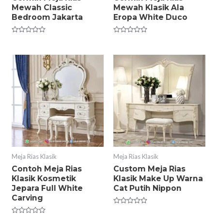
Mewah Classic
Mewah Klasik Ala
Bedroom Jakarta
Eropa White Duco
Rated
Rated
0
0
out
out
of
of
5
5
Meja Rias Klasik
Meja Rias Klasik
Contoh Meja Rias
Custom Meja Rias
Klasik Kosmetik
Klasik Make Up Warna
Jepara Full White
Cat Putih Nippon
Carving
Rated
0