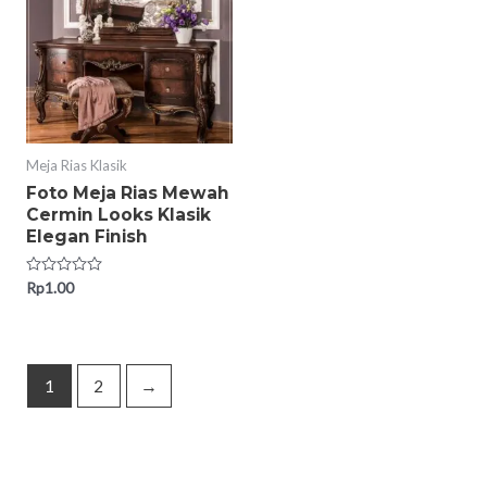
Meja Rias Klasik
Foto Meja Rias Mewah
Cermin Looks Klasik
Elegan Finish
Rated
Rp
1.00
0
out
of
5
1
2
→