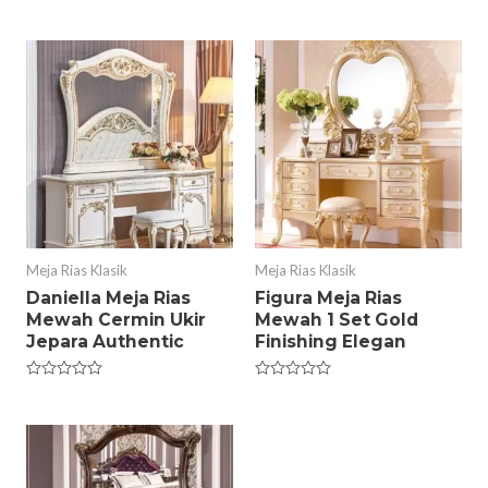
Rated
out
0
of
out
5
of
5
Meja Rias Klasik
Meja Rias Klasik
Daniella Meja Rias
Figura Meja Rias
Mewah Cermin Ukir
Mewah 1 Set Gold
Jepara Authentic
Finishing Elegan
Rated
Rated
0
0
out
out
of
of
5
5