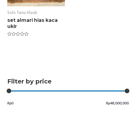
Sofa Tamu Klasik
set almari hias kaca
ukir
Rated
0
out
of
5
Filter by price
Rp0
Rp48,000,000