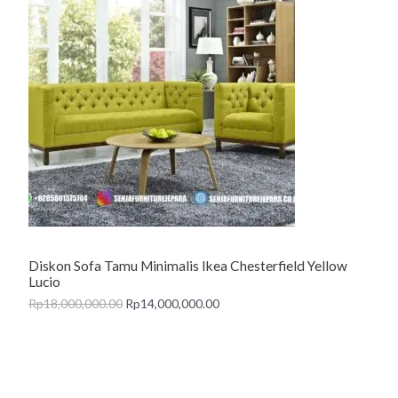
R
O
D
U
C
T
O
N
Diskon Sofa Tamu Minimalis Ikea Chesterfield Yellow
S
Lucio
A
Rp
18,000,000.00
Rp
14,000,000.00
L
E