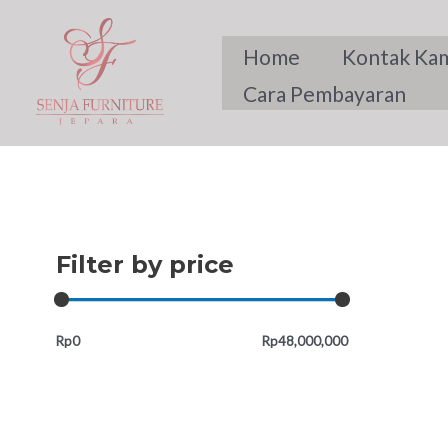
Skip
to
Home
Kontak Ka
content
Cara Pembayaran
Filter by price
Rp0
Rp48,000,000