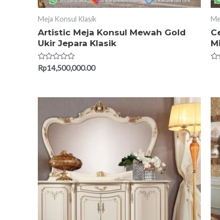
Meja Konsul Klasik
Me
Artistic Meja Konsul Mewah Gold
C
Ukir Jepara Klasik
M
Rated
Ra
Rp
14,500,000.00
0
0
out
ou
of
of
5
5