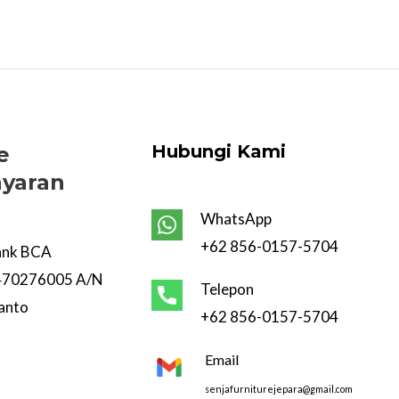
Hubungi Kami
e
yaran
WhatsApp
+62 856-0157-5704
ank BCA
470276005 A/N
Telepon
anto
+62 856-0157-5704
Email
senjafurniturejepara@gmail.com