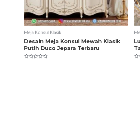
Meja Konsul Klasik
Me
Desain Meja Konsul Mewah Klasik
L
Putih Duco Jepara Terbaru
T
Rated
Ra
0
0
out
ou
of
of
5
5