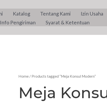
mi
Katalog
Tentang Kami
Izin Usaha
Info Pengiriman
Syarat & Ketentuan
Home
/ Products tagged “Meja Konsul Modern”
Meja Kons