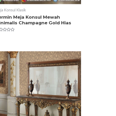
ja Konsul Klasik
ermin Meja Konsul Mewah
inimalis Champagne Gold Hias
ted
t