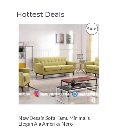
Hottest Deals
P
Sale
R
O
D
U
C
T
O
New Desain Sofa Tamu Minimalis
N
Elegan Ala Amerika Nero