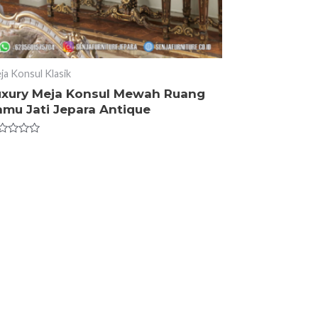
ja Konsul Klasik
uxury Meja Konsul Mewah Ruang
amu Jati Jepara Antique
ted
t