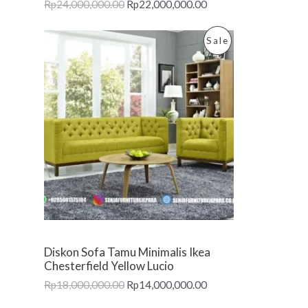
Rp
24,000,000.00
Rp
22,000,000.00
S
A
P
Sale
L
R
E
O
D
U
C
T
O
Diskon Sofa Tamu Minimalis Ikea
N
Chesterfield Yellow Lucio
Rp
18,000,000.00
Rp
14,000,000.00
S