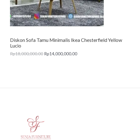
T
O
N
Diskon Sofa Tamu Minimalis Ikea Chesterfield Yellow
S
Lucio
A
Rp
18,000,000.00
Rp
14,000,000.00
L
E