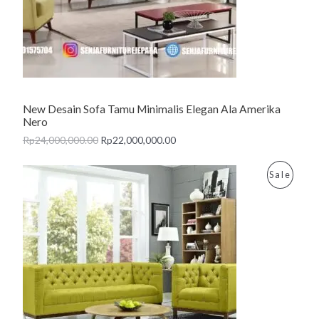
C
T
O
N
New Desain Sofa Tamu Minimalis Elegan Ala Amerika
S
Nero
A
Rp
24,000,000.00
Rp
22,000,000.00
L
P
Sale
E
R
O
D
U
C