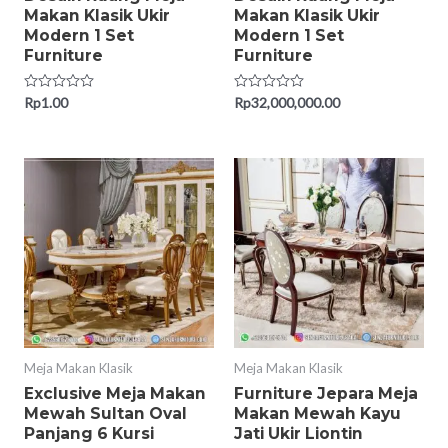
Makan Klasik Ukir
Makan Klasik Ukir
Modern 1 Set
Modern 1 Set
Furniture
Furniture
Rated
Rp
1.00
Rated
Rp
32,000,000.00
0
0
out
out
of
of
5
5
Meja Makan Klasik
Meja Makan Klasik
Exclusive Meja Makan
Furniture Jepara Meja
Mewah Sultan Oval
Makan Mewah Kayu
Panjang 6 Kursi
Jati Ukir Liontin