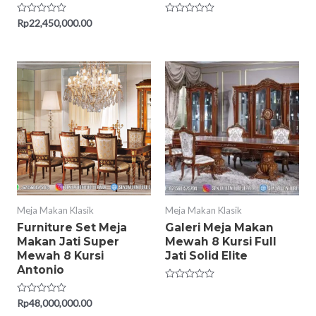
Rated
Rp
22,450,000.00
Rated
0
0
out
out
of
of
5
5
Meja Makan Klasik
Meja Makan Klasik
Furniture Set Meja
Galeri Meja Makan
Makan Jati Super
Mewah 8 Kursi Full
Mewah 8 Kursi
Jati Solid Elite
Antonio
Rated
0
Rated
Rp
48,000,000.00
out
0
of