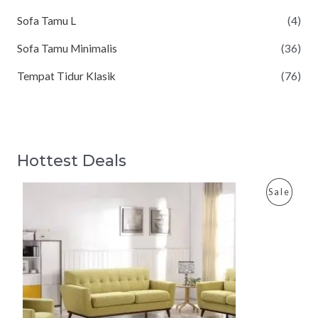
Sofa Tamu L
(4)
Sofa Tamu Minimalis
(36)
Tempat Tidur Klasik
(76)
Hottest Deals
P
Sale
R
O
D
U