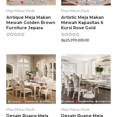
Meja Makan Klasik
Meja Makan Klasik
Antique Meja Makan
Artistic Meja Makan
Mewah Golden Brown
Mewah Kapasitas 6
Furniture Jepara
Kursi Rose Gold
Rated
Rated
Rp
25,999,000.00
0
0
out
out
of
of
5
5
Meja Makan Klasik
Meja Makan Klasik
Desain Ruang Meja
Desain Ruang Meja