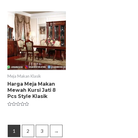
out
5
of
5
Meja Makan Klasik
Harga Meja Makan
Mewah Kursi Jati 8
Pcs Style Klasik
Rated
0
out
of
5
1
2
3
→