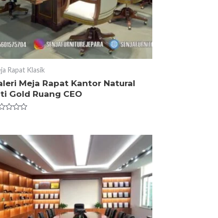
ja Rapat Klasik
leri Meja Rapat Kantor Natural
ati Gold Ruang CEO
ted
t