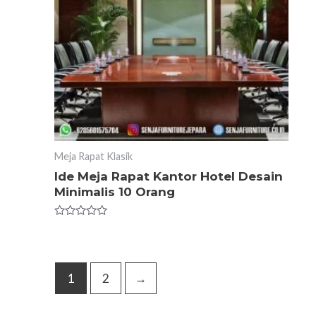
Meja Rapat Klasik
Ide Meja Rapat Kantor Hotel Desain
Minimalis 10 Orang
Rated
0
out
of
5
1
2
→