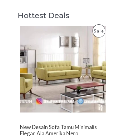
Hottest Deals
P
Sale
R
O
D
U
C
T
O
New Desain Sofa Tamu Minimalis
N
Elegan Ala Amerika Nero