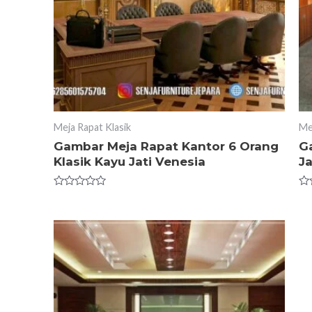
Meja Rapat Klasik
Me
Gambar Meja Rapat Kantor 6 Orang
G
Klasik Kayu Jati Venesia
J
Rated
Ra
0
0
out
ou
of
of
5
5