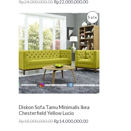
Rp
24,000,000.00
Rp
22,000,000.00
S
A
P
Sale
L
R
E
O
D
U
C
T
O
Diskon Sofa Tamu Minimalis Ikea
N
Chesterfield Yellow Lucio
Rp
18,000,000.00
Rp
14,000,000.00
S