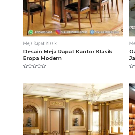
Meja Rapat Klasik
Me
Desain Meja Rapat Kantor Klasik
Ga
Eropa Modern
J
Rated
Ra
0
0
out
ou
of
of
5
5