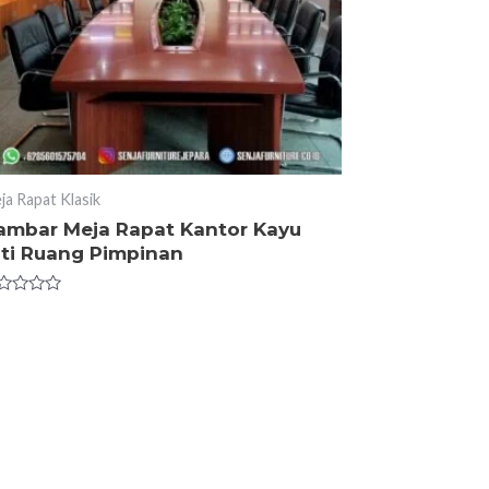
ja Rapat Klasik
ambar Meja Rapat Kantor Kayu
ati Ruang Pimpinan
ted
t