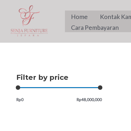
Skip
to
Home
Kontak Ka
content
Cara Pembayaran
Filter by price
Rp0
Rp48,000,000