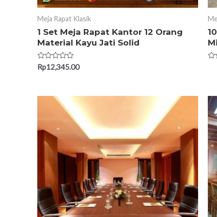
Meja Rapat Klasik
Me
1 Set Meja Rapat Kantor 12 Orang
1
Material Kayu Jati Solid
Mi
Rated
Ra
Rp
12,345.00
0
0
out
ou
of
of
5
5