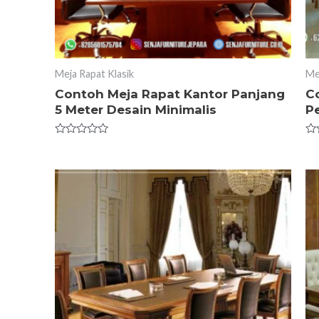
Meja Rapat Klasik
Me
Contoh Meja Rapat Kantor Panjang
C
5 Meter Desain Minimalis
Pe
Rated
Ra
0
0
out
ou
of
of
5
5