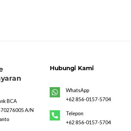
Hubungi Kami
e
yaran
WhatsApp
+62 856-0157-5704
ank BCA
470276005 A/N
Telepon
anto
+62 856-0157-5704