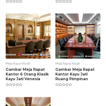
Rated
Rated
0
0
out
out
of
of
5
5
Meja Rapat Klasik
Meja Rapat Klasik
Gambar Meja Rapat
Gambar Meja Rapat
Kantor 6 Orang Klasik
Kantor Kayu Jati
Kayu Jati Venesia
Ruang Pimpinan
Rated
Rated
0
0
out
out
of
of
5
5