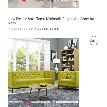
O
N
New Desain Sofa Tamu Minimalis Elegan Ala Amerika
S
Nero
A
Rp
24,000,000.00
Rp
22,000,000.00
L
P
Sale
E
R
O
D
U
C
T
O