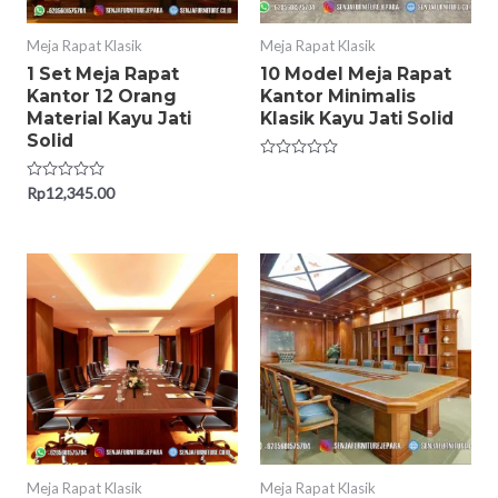
Meja Rapat Klasik
Meja Rapat Klasik
1 Set Meja Rapat
10 Model Meja Rapat
Kantor 12 Orang
Kantor Minimalis
Material Kayu Jati
Klasik Kayu Jati Solid
Solid
Rated
0
Rated
Rp
12,345.00
out
0
of
out
5
of
5
Meja Rapat Klasik
Meja Rapat Klasik