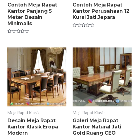
Contoh Meja Rapat
Contoh Meja Rapat
Kantor Panjang 5
Kantor Perusahaan 12
Meter Desain
Kursi Jati Jepara
Minimalis
Rated
0
Rated
out
0
of
out
5
of
5
Meja Rapat Klasik
Meja Rapat Klasik
Desain Meja Rapat
Galeri Meja Rapat
Kantor Klasik Eropa
Kantor Natural Jati
Modern
Gold Ruang CEO