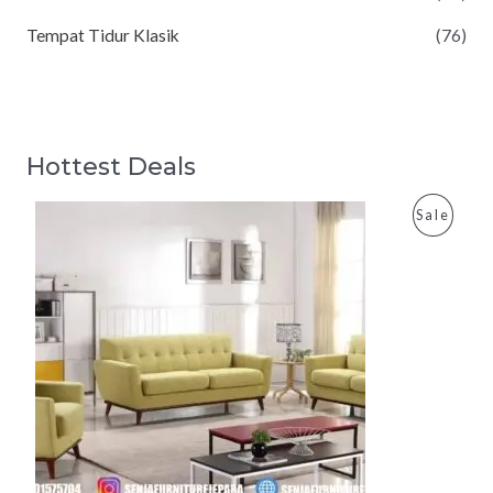
Tempat Tidur Klasik
(76)
Hottest Deals
P
Sale
R
O
D
U
C
T