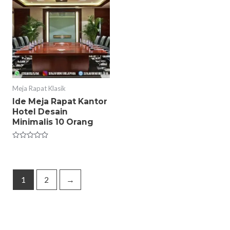
Meja Rapat Klasik
Ide Meja Rapat Kantor
Hotel Desain
Minimalis 10 Orang
Rated
0
out
of
5
1
2
→