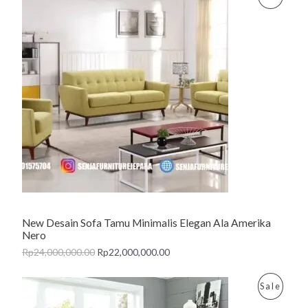
R
O
D
U
C
T
O
N
New Desain Sofa Tamu Minimalis Elegan Ala Amerika
S
Nero
A
Rp
24,000,000.00
Rp
22,000,000.00
L
P
Sale
E