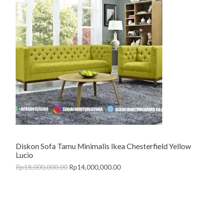
R
O
D
U
C
T
O
N
Diskon Sofa Tamu Minimalis Ikea Chesterfield Yellow
S
Lucio
A
Rp
18,000,000.00
Rp
14,000,000.00
L
E