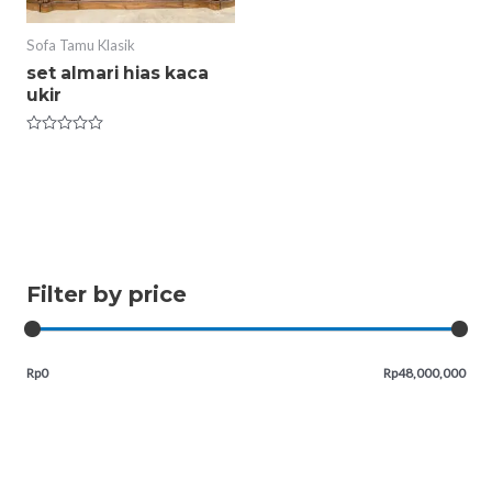
Sofa Tamu Klasik
set almari hias kaca
ukir
Rated
0
out
of
5
Filter by price
Rp0
Rp48,000,000