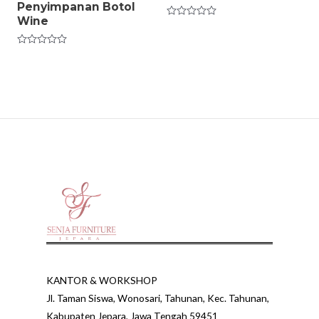
Penyimpanan Botol
Wine
Rated
0
out
of
Rated
5
0
out
of
5
KANTOR & WORKSHOP
Jl. Taman Siswa, Wonosari, Tahunan, Kec. Tahunan,
Kabupaten Jepara, Jawa Tengah 59451