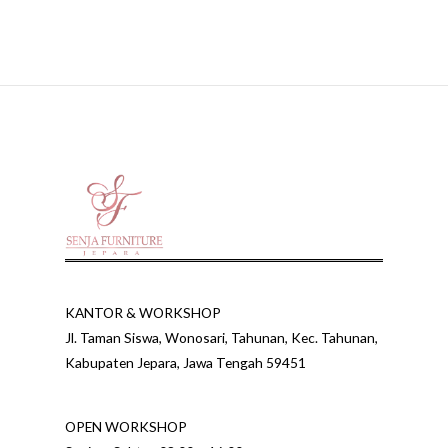
of
of
5
5
KANTOR & WORKSHOP
Jl. Taman Siswa, Wonosari, Tahunan, Kec. Tahunan,
Kabupaten Jepara, Jawa Tengah 59451
OPEN WORKSHOP