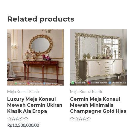
Related products
Meja Konsul Klasik
Meja Konsul Klasik
Luxury Meja Konsul
Cermin Meja Konsul
Mewah Cermin Ukiran
Mewah Minimalis
Klasik Ala Eropa
Champagne Gold Hias
Rated
Rp
12,500,000.00
Rated
0
0
out
out