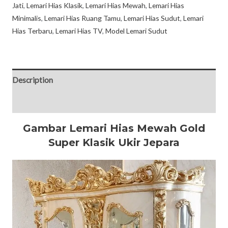
Jati
,
Lemari Hias Klasik
,
Lemari Hias Mewah
,
Lemari Hias
Minimalis
,
Lemari Hias Ruang Tamu
,
Lemari Hias Sudut
,
Lemari
Hias Terbaru
,
Lemari Hias TV
,
Model Lemari Sudut
Description
Reviews (0)
Gambar Lemari Hias Mewah Gold
Super Klasik Ukir Jepara