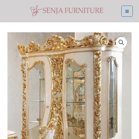
Skip
MA
to
ME
content