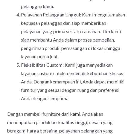
pelanggan kami.
Pelayanan Pelanggan Unggul: Kami mengutamakan
kepuasan pelanggan dan siap memberikan
pelayanan yang prima serta keramahan. Tim kami
siap membantu Anda dalam proses pembelian,
pengiriman produk, pemasangan di lokasi, hingga
layanan purna jual.
Fleksibilitas Custom: Kami juga menyediakan
layanan custom untuk memenuhi kebutuhan khusus
Anda. Dengan kemampuan ini, Anda dapat memiliki
furnitur yang sesuai dengan ruang dan preferensi
Anda dengan sempurna.
Dengan membeli furniture dari
kami
, Anda akan
mendapatkan produk berkualitas tinggi, desain yang
beragam, harga bersaing, pelayanan pelanggan yang