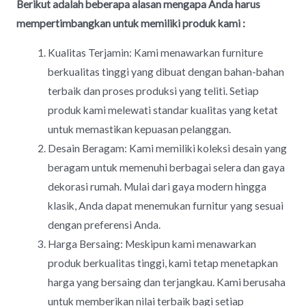
Berikut adalah beberapa alasan mengapa Anda harus
mempertimbangkan untuk memiliki produk kami :
Kualitas Terjamin: Kami menawarkan furniture
berkualitas tinggi yang dibuat dengan bahan-bahan
terbaik dan proses produksi yang teliti. Setiap
produk kami melewati standar kualitas yang ketat
untuk memastikan kepuasan pelanggan.
Desain Beragam: Kami memiliki koleksi desain yang
beragam untuk memenuhi berbagai selera dan gaya
dekorasi rumah. Mulai dari gaya modern hingga
klasik, Anda dapat menemukan furnitur yang sesuai
dengan preferensi Anda.
Harga Bersaing: Meskipun kami menawarkan
produk berkualitas tinggi, kami tetap menetapkan
harga yang bersaing dan terjangkau. Kami berusaha
untuk memberikan nilai terbaik bagi setiap