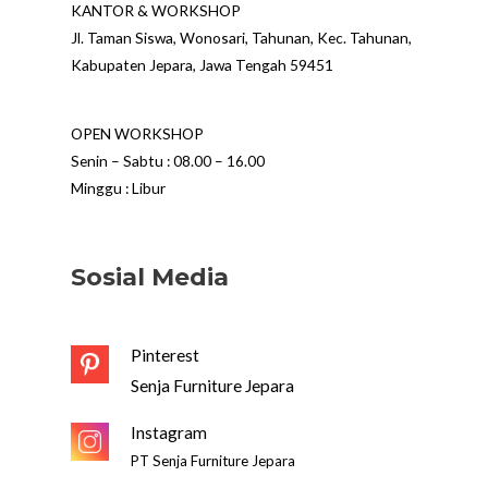
KANTOR & WORKSHOP
Jl. Taman Siswa, Wonosari, Tahunan, Kec. Tahunan,
Kabupaten Jepara, Jawa Tengah 59451
OPEN WORKSHOP
Senin – Sabtu : 08.00 – 16.00
Minggu : Libur
Sosial Media
Pinterest
Senja Furniture Jepara
Instagram
PT Senja Furniture Jepara