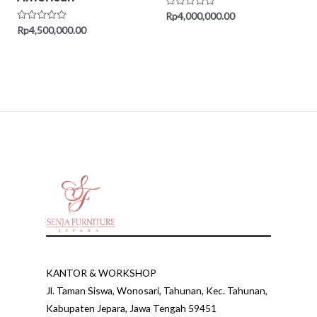
Rated
Rp
4,000,000.00
0
Rated
Rp
4,500,000.00
out
0
of
out
5
of
5
KANTOR & WORKSHOP
Jl. Taman Siswa, Wonosari, Tahunan, Kec. Tahunan,
Kabupaten Jepara, Jawa Tengah 59451