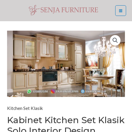
Skip
MA
to
ME
content
Kitchen Set Klasik
Kabinet Kitchen Set Klasik
Solo Interior Design