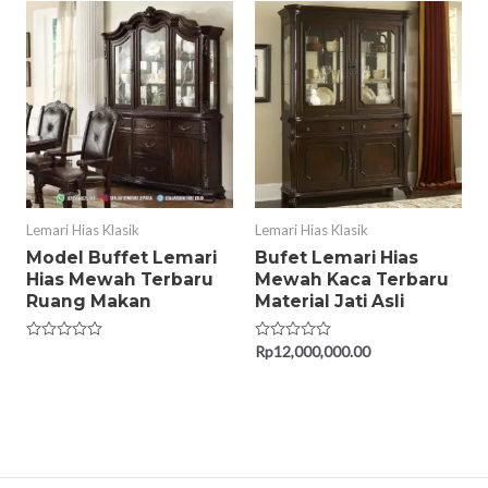
Lemari Hias Klasik
Lemari Hias Klasik
Model Buffet Lemari
Bufet Lemari Hias
Hias Mewah Terbaru
Mewah Kaca Terbaru
Ruang Makan
Material Jati Asli
Rated
Rated
Rp
12,000,000.00
0
0
out
out
of
of
5
5