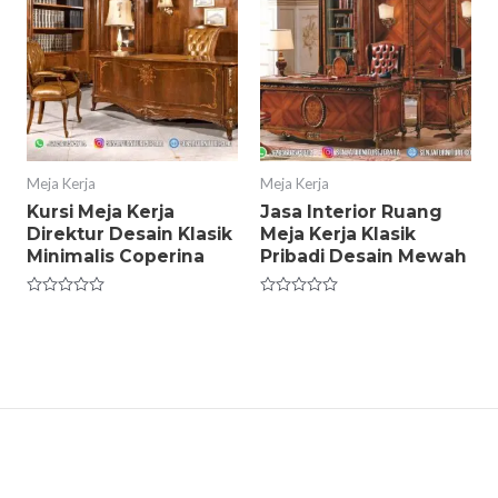
Meja Kerja
Meja Kerja
Kursi Meja Kerja
Jasa Interior Ruang
Direktur Desain Klasik
Meja Kerja Klasik
Minimalis Coperina
Pribadi Desain Mewah
Rated
Rated
0
0
out
out
of
of
5
5