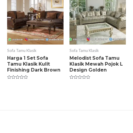
Sofa Tamu Klasik
Sofa Tamu Klasik
Harga 1 Set Sofa
Melodist Sofa Tamu
Tamu Klasik Kulit
Klasik Mewah Pojok L
Finishing Dark Brown
Design Golden
Rated
Rated
0
0
out
out
of
of
5
5