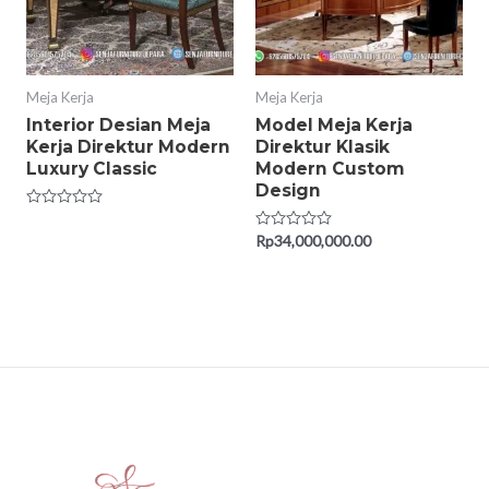
Meja Kerja
Meja Kerja
Interior Desian Meja
Model Meja Kerja
Kerja Direktur Modern
Direktur Klasik
Luxury Classic
Modern Custom
Design
Rated
0
Rated
Rp
34,000,000.00
out
0
of
out
5
of
5