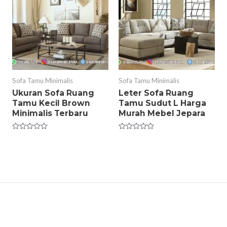
Sofa Tamu Minimalis
Sofa Tamu Minimalis
Ukuran Sofa Ruang
Leter Sofa Ruang
Tamu Kecil Brown
Tamu Sudut L Harga
Minimalis Terbaru
Murah Mebel Jepara
Rated
Rated
0
0
out
out
of
of
5
5