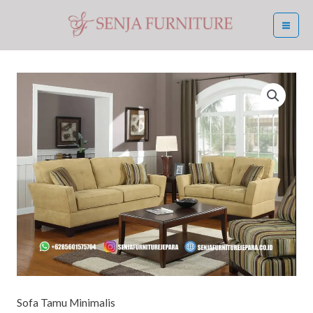
Skip
MA
to
ME
content
Sofa Tamu Minimalis