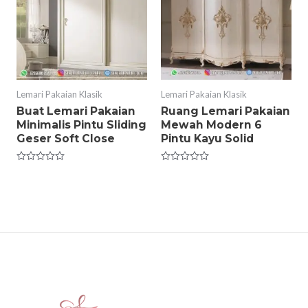
Lemari Pakaian Klasik
Lemari Pakaian Klasik
Buat Lemari Pakaian
Ruang Lemari Pakaian
Minimalis Pintu Sliding
Mewah Modern 6
Geser Soft Close
Pintu Kayu Solid
Rated
Rated
0
0
out
out
of
of
5
5