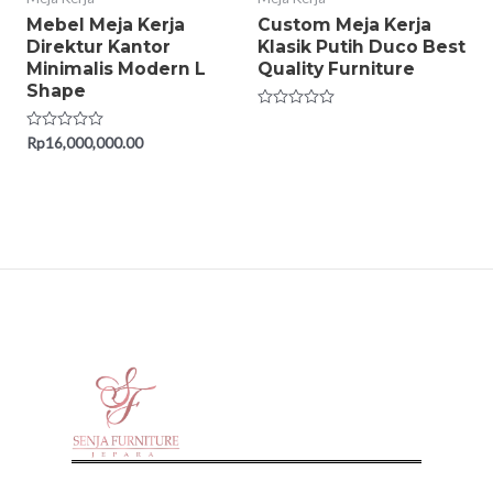
Mebel Meja Kerja
Custom Meja Kerja
Direktur Kantor
Klasik Putih Duco Best
Minimalis Modern L
Quality Furniture
Shape
Rated
0
Rated
Rp
16,000,000.00
out
0
of
out
5
of
5