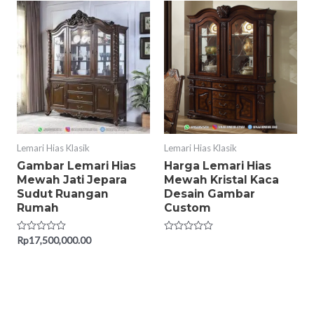
Lemari Hias Klasik
Lemari Hias Klasik
Gambar Lemari Hias
Harga Lemari Hias
Mewah Jati Jepara
Mewah Kristal Kaca
Sudut Ruangan
Desain Gambar
Rumah
Custom
Rated
Rp
17,500,000.00
Rated
0
0
out
out
of
of
5
5