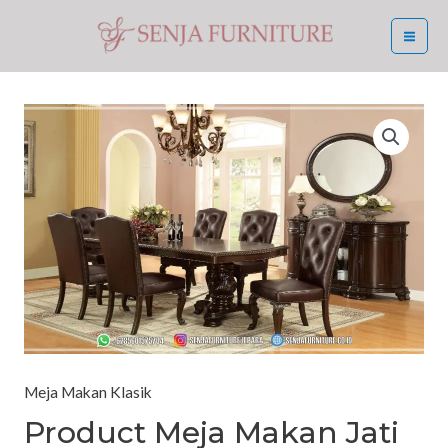
Skip
MA
to
ME
content
Product
Meja
Makan
Jati
Jepara
Minimalis
Klasik
Kursi
Kulit
quantity
Meja Makan Klasik
Product Meja Makan Jati