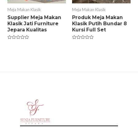
Meja Makan Klasik
Meja Makan Klasik
Supplier Meja Makan
Produk Meja Makan
Klasik Jati Furniture
Klasik Putih Bundar 8
Jepara Kualitas
Kursi Full Set
Rated
Rated
0
0
out
out
of
of
5
5